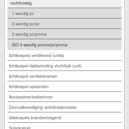
rechthoekig
1-wandig pc
2-wandig pc/pc
2-wandig pc/pmma
ISO 3-wandig pmma/pc/pmma
lichtkoepels ventilerend (units)
lichtkoepel dakbetreding vluchtluik (unit)
lichtkoepel ventilatieramen
lichtkoepel opstanden
Accessoires/toebehoren
Doorvalbeveiliging/ antinbraakrooster
dakkoepels brandvertragend
Solarkoepel