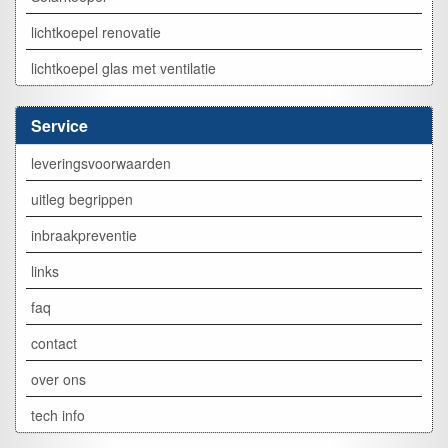
lichtkoepel renovatie
lichtkoepel glas met ventilatie
Service
leveringsvoorwaarden
uitleg begrippen
inbraakpreventie
links
faq
contact
over ons
tech info