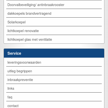
Doorvalbeveiliging/ antinbraakrooster
dakkoepels brandvertragend
Solarkoepel
lichtkoepel renovatie
lichtkoepel glas met ventilatie
Service
leveringsvoorwaarden
uitleg begrippen
inbraakpreventie
links
faq
contact