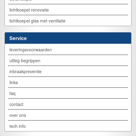
lichtkoepel renovatie
lichtkoepel glas met ventilatie
Service
leveringsvoorwaarden
uitleg begrippen
inbraakpreventie
links
faq
contact
over ons
tech info