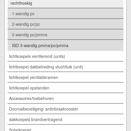
rechthoekig
1-wandig pc
2-wandig pc/pc
2-wandig pc/pmma
ISO 3-wandig pmma/pc/pmma
lichtkoepels ventilerend (units)
lichtkoepel dakbetreding vluchtluik (unit)
lichtkoepel ventilatieramen
lichtkoepel opstanden
Accessoires/toebehoren
Doorvalbeveiliging/ antinbraakrooster
dakkoepels brandvertragend
Solarkoepel