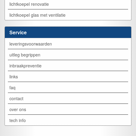
lichtkoepel renovatie
lichtkoepel glas met ventilatie
Service
leveringsvoorwaarden
uitleg begrippen
inbraakpreventie
links
faq
contact
over ons
tech info