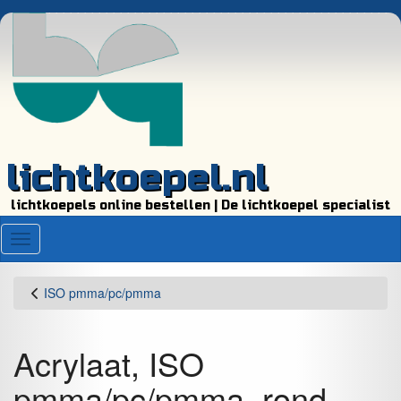
lichtkoepel.nl
lichtkoepels online bestellen | De lichtkoepel specialist
Menu
ISO pmma/pc/pmma
Acrylaat, ISO
pmma/pc/pmma, rond