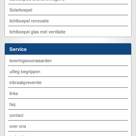
Solarkoepel
lichtkoepel renovatie
lichtkoepel glas met ventilatie
Service
leveringsvoorwaarden
uitleg begrippen
inbraakpreventie
links
faq
contact
over ons