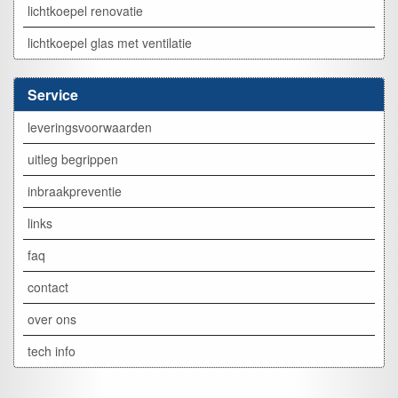
lichtkoepel renovatie
lichtkoepel glas met ventilatie
Service
leveringsvoorwaarden
uitleg begrippen
inbraakpreventie
links
faq
contact
over ons
tech info