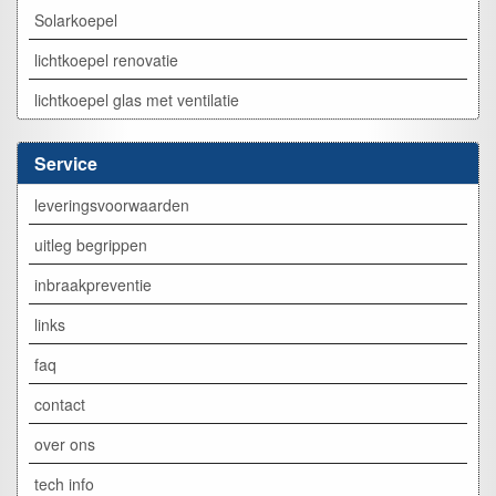
Solarkoepel
lichtkoepel renovatie
lichtkoepel glas met ventilatie
Service
leveringsvoorwaarden
uitleg begrippen
inbraakpreventie
links
faq
contact
over ons
tech info