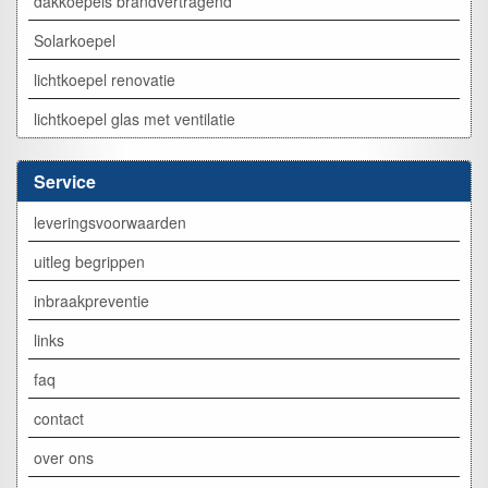
dakkoepels brandvertragend
Solarkoepel
lichtkoepel renovatie
lichtkoepel glas met ventilatie
Service
leveringsvoorwaarden
uitleg begrippen
inbraakpreventie
links
faq
contact
over ons