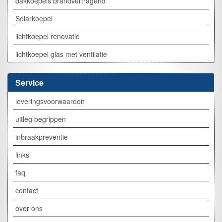
dakkoepels brandvertragend
Solarkoepel
lichtkoepel renovatie
lichtkoepel glas met ventilatie
Service
leveringsvoorwaarden
uitleg begrippen
inbraakpreventie
links
faq
contact
over ons