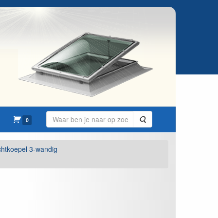
Zoeken
0
ichtkoepel 3-wandig