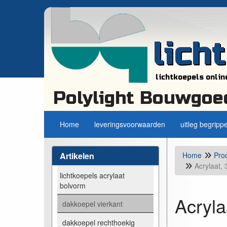
lich
lichtkoepels onlin
Polylight Bouwgoe
Home
leveringsvoorwaarden
uitleg begripp
Artikelen
Home
Pro
Acrylaat,
lichtkoepels acrylaat
bolvorm
Acryla
dakkoepel vierkant
dakkoepel rechthoekig