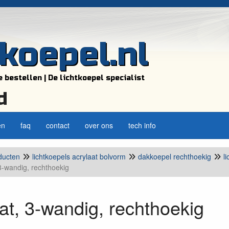
tkoepel.nl
e bestellen | De lichtkoepel specialist
d
en
faq
contact
over ons
tech info
ducten
lichtkoepels acrylaat bolvorm
dakkoepel rechthoekig
l
 3-wandig, rechthoekig
at, 3-wandig, rechthoekig