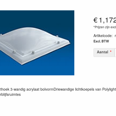
€
1,17
*Prijzen zijn exc
Artikelcode
:
Excl. BTW
Aantal
hthoek 3-wandig acrylaat bolvormDriewandige lichtkoepels van Polyligh
rblijfsruimtes