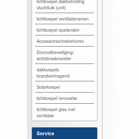
lichtkoepel dakbetreding
vluchtluik (unit)
lichtkoepel ventilatieramen
lichtkoepel opstanden
Accessoires/toebehoren
Doorvalbeveiliging/
antinbraakrooster
dakkoepels
brandvertragend
Solarkoepel
lichtkoepel renovatie
lichtkoepel glas met
ventilatie
Service