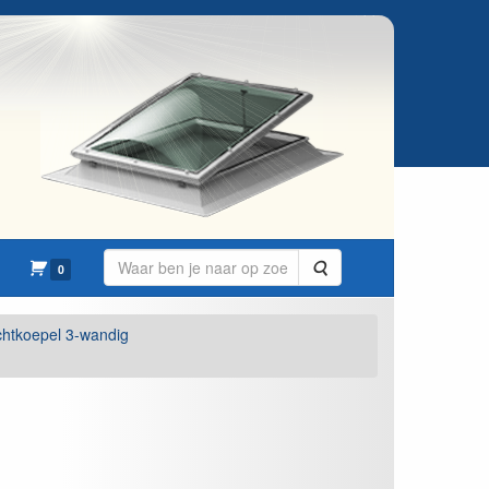
Zoeken
0
ichtkoepel 3-wandig