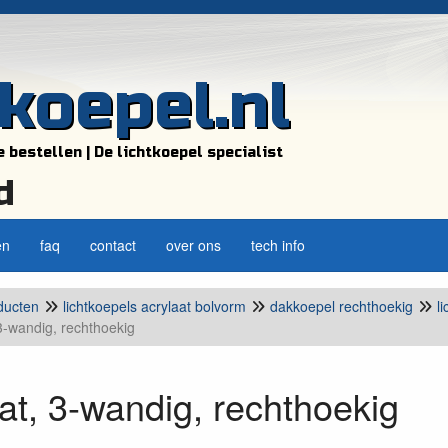
tkoepel.nl
e bestellen | De lichtkoepel specialist
d
en
faq
contact
over ons
tech info
ducten
lichtkoepels acrylaat bolvorm
dakkoepel rechthoekig
l
 3-wandig, rechthoekig
at, 3-wandig, rechthoekig