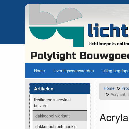
lich
lichtkoepels onlin
Polylight Bouwgoe
Home
leveringsvoorwaarden
uitleg begripp
Artikelen
Home
Pro
Acrylaat,
lichtkoepels acrylaat
bolvorm
Acryla
dakkoepel vierkant
dakkoepel rechthoekig