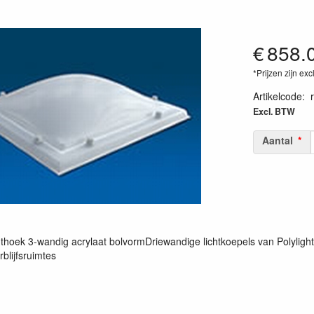
€
858.
*Prijzen zijn exc
Artikelcode
:
Excl. BTW
Aantal
hthoek 3-wandig acrylaat bolvormDriewandige lichtkoepels van Polyligh
rblijfsruimtes