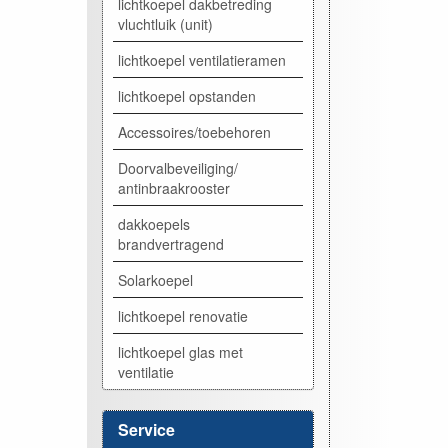
lichtkoepel dakbetreding
vluchtluik (unit)
lichtkoepel ventilatieramen
lichtkoepel opstanden
Accessoires/toebehoren
Doorvalbeveiliging/
antinbraakrooster
dakkoepels
brandvertragend
Solarkoepel
lichtkoepel renovatie
lichtkoepel glas met
ventilatie
Service