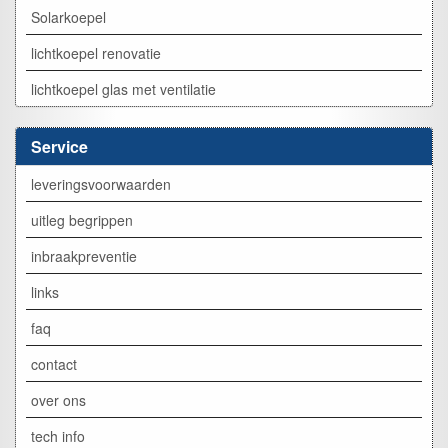
Solarkoepel
lichtkoepel renovatie
lichtkoepel glas met ventilatie
Service
leveringsvoorwaarden
uitleg begrippen
inbraakpreventie
links
faq
contact
over ons
tech info