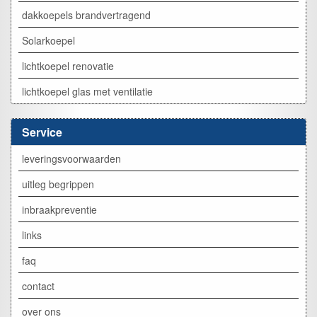
dakkoepels brandvertragend
Solarkoepel
lichtkoepel renovatie
lichtkoepel glas met ventilatie
Service
leveringsvoorwaarden
uitleg begrippen
inbraakpreventie
links
faq
contact
over ons