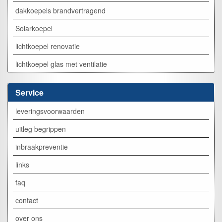
dakkoepels brandvertragend
Solarkoepel
lichtkoepel renovatie
lichtkoepel glas met ventilatie
Service
leveringsvoorwaarden
uitleg begrippen
inbraakpreventie
links
faq
contact
over ons