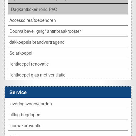
Dagkantkoker rond PVC
Accessoires/toebehoren
Doorvalbeveiliging/ antinbraakrooster
dakkoepels brandvertragend
Solarkoepel
lichtkoepel renovatie
lichtkoepel glas met ventilatie
Service
leveringsvoorwaarden
uitleg begrippen
inbraakpreventie