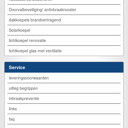
Doorvalbeveiliging/ antinbraakrooster
dakkoepels brandvertragend
Solarkoepel
lichtkoepel renovatie
lichtkoepel glas met ventilatie
Service
leveringsvoorwaarden
uitleg begrippen
inbraakpreventie
links
faq