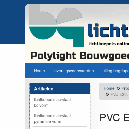
lich
lichtkoepels onlin
Polylight Bouwgoe
Home
leveringsvoorwaarden
uitleg begripp
Artikelen
Home
Pro
PVC E30, 
lichtkoepels acrylaat
bolvorm
PVC E3
lichtkoepels acrylaat
pyramide vorm