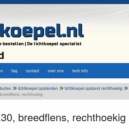
tkoepel.nl
e bestellen | De lichtkoepel specialist
d
en
faq
contact
over ons
tech info
ducten
lichtkoepel opstanden
lichtkoepel opstand rechthoekig
breedflens, rechthoekig
0, breedflens, rechthoekig