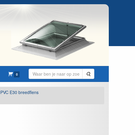
Zoeken
0
PVC E30 breedflens