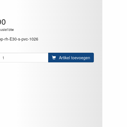
00
lusief btw
op-rh-E30-s-pvc-1026
Artikel toevoegen