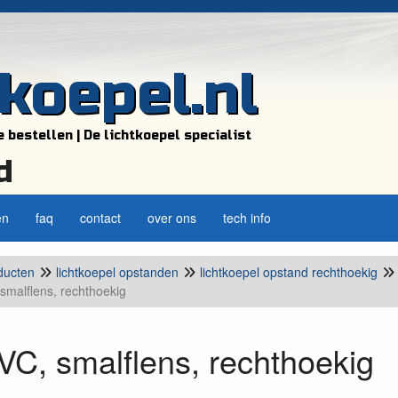
tkoepel.nl
e bestellen | De lichtkoepel specialist
d
en
faq
contact
over ons
tech info
ducten
lichtkoepel opstanden
lichtkoepel opstand rechthoekig
smalflens, rechthoekig
C, smalflens, rechthoekig