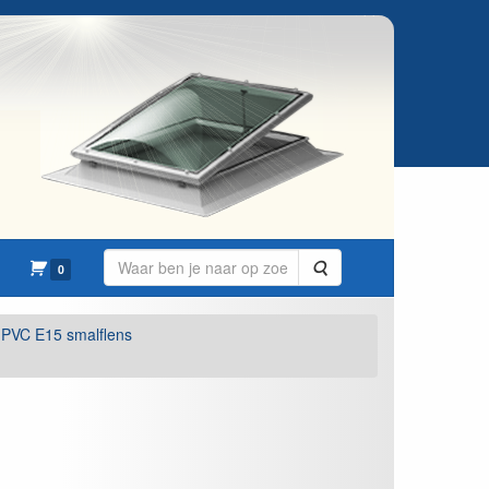
Zoeken
0
PVC E15 smalflens