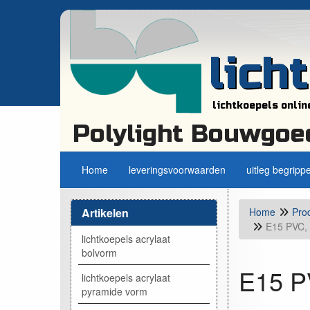
lich
lichtkoepels onlin
Polylight Bouwgoe
Home
leveringsvoorwaarden
uitleg begripp
Artikelen
Home
Pro
E15 PVC, 
lichtkoepels acrylaat
bolvorm
E15 PV
lichtkoepels acrylaat
pyramide vorm