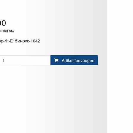
00
lusief btw
op-rh-E15-s-pvc-1042
Artikel toevoegen