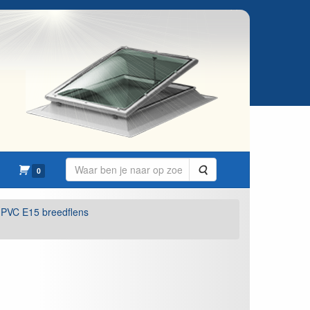
Zoeken
0
PVC E15 breedflens