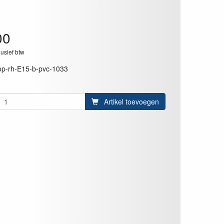
00
lusief btw
op-rh-E15-b-pvc-1033
Artikel toevoegen