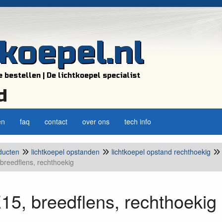
tkoepel.nl
e bestellen | De lichtkoepel specialist
d
en
faq
contact
over ons
tech info
ducten
lichtkoepel opstanden
lichtkoepel opstand rechthoekig
breedflens, rechthoekig
5, breedflens, rechthoekig