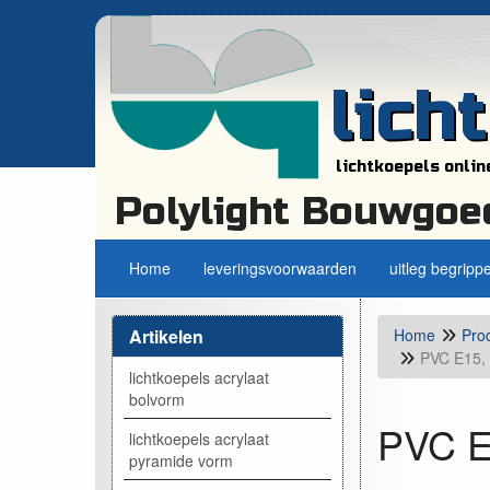
lich
lichtkoepels onlin
Polylight Bouwgoe
Home
leveringsvoorwaarden
uitleg begripp
Artikelen
Home
Pro
PVC E15, 
lichtkoepels acrylaat
bolvorm
PVC E1
lichtkoepels acrylaat
pyramide vorm