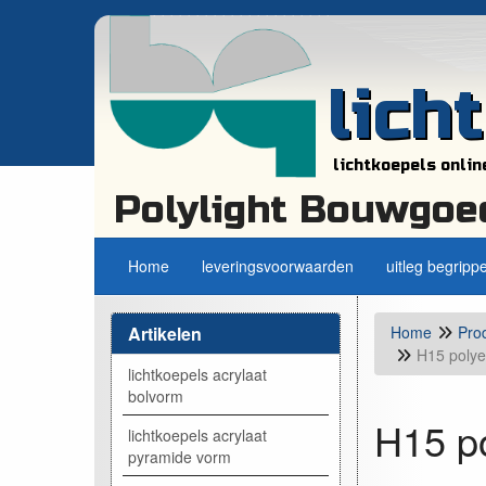
lich
lichtkoepels onlin
Polylight Bouwgoe
Home
leveringsvoorwaarden
uitleg begripp
Artikelen
Home
Pro
H15 polye
lichtkoepels acrylaat
bolvorm
H15 po
lichtkoepels acrylaat
pyramide vorm