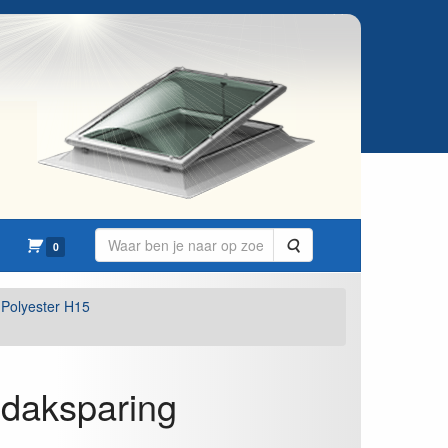
Zoeken
0
Polyester H15
 daksparing