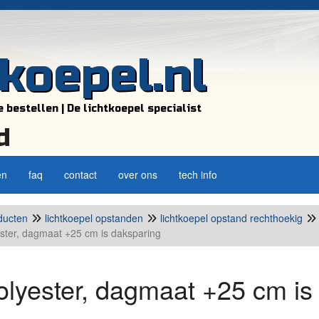
tkoepel.nl
e bestellen | De lichtkoepel specialist
d
en
faq
contact
over ons
tech info
ducten
lichtkoepel opstanden
lichtkoepel opstand rechthoekig
ster, dagmaat +25 cm is daksparing
lyester, dagmaat +25 cm is