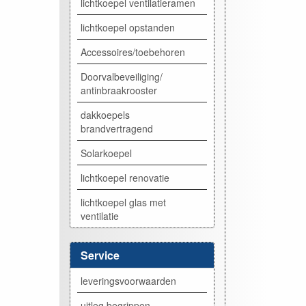
lichtkoepel ventilatieramen
lichtkoepel opstanden
Accessoires/toebehoren
Doorvalbeveiliging/
antinbraakrooster
dakkoepels
brandvertragend
Solarkoepel
lichtkoepel renovatie
lichtkoepel glas met
ventilatie
Service
leveringsvoorwaarden
uitleg begrippen