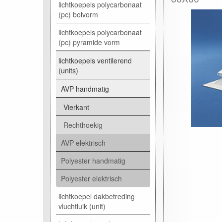
lichtkoepels polycarbonaat
(pc) bolvorm
lichtkoepels polycarbonaat
(pc) pyramide vorm
lichtkoepels ventilerend
(units)
AVP handmatig
Vierkant
Rechthoekig
AVP elektrisch
Polyester handmatig
Polyester elektrisch
lichtkoepel dakbetreding
vluchtluik (unit)