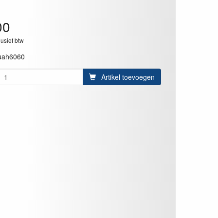
00
lusief btw
uah6060
Artikel toevoegen