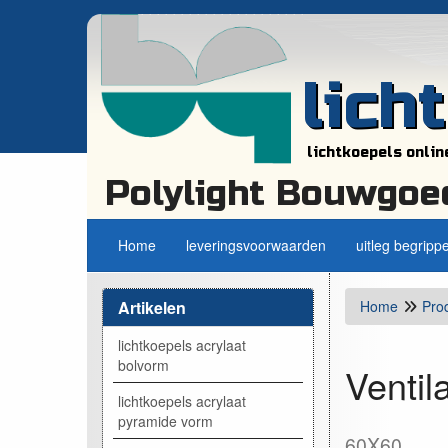
lich
lichtkoepels onlin
Polylight Bouwgoe
Home
leveringsvoorwaarden
uitleg begripp
Artikelen
Home
Pro
lichtkoepels acrylaat
bolvorm
Ventil
lichtkoepels acrylaat
pyramide vorm
60X60