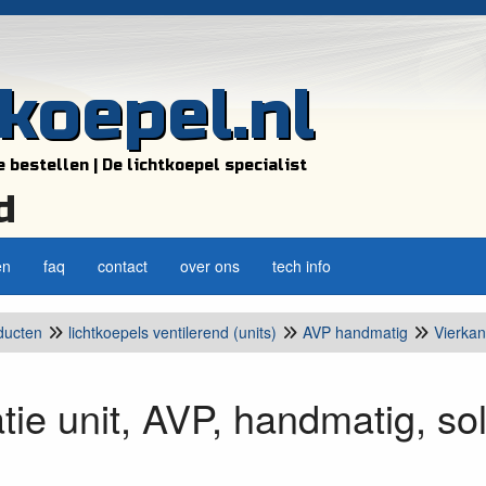
tkoepel.nl
e bestellen | De lichtkoepel specialist
d
en
faq
contact
over ons
tech info
ducten
lichtkoepels ventilerend (units)
AVP handmatig
Vierkan
atie unit, AVP, handmatig, so