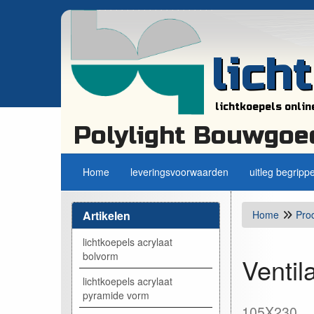
lich
lichtkoepels onlin
Polylight Bouwgoe
Home
leveringsvoorwaarden
uitleg begripp
Artikelen
Home
Pro
lichtkoepels acrylaat
bolvorm
Ventil
lichtkoepels acrylaat
pyramide vorm
105X230