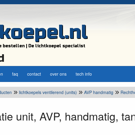
tkoepel.nl
e bestellen | De lichtkoepel specialist
d
en
faq
contact
over ons
tech info
ducten
lichtkoepels ventilerend (units)
AVP handmatig
Rechth
atie unit, AVP, handmatig, t