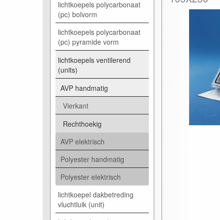
lichtkoepels polycarbonaat
(pc) bolvorm
lichtkoepels polycarbonaat
(pc) pyramide vorm
lichtkoepels ventilerend
(units)
AVP handmatig
Vierkant
Rechthoekig
AVP elektrisch
Polyester handmatig
Polyester elektrisch
lichtkoepel dakbetreding
vluchtluik (unit)