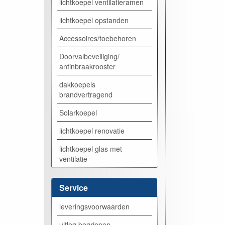
lichtkoepel ventilatieramen
lichtkoepel opstanden
Accessoires/toebehoren
Doorvalbeveiliging/
antinbraakrooster
dakkoepels
brandvertragend
Solarkoepel
lichtkoepel renovatie
lichtkoepel glas met
ventilatie
Service
leveringsvoorwaarden
uitleg begrippen