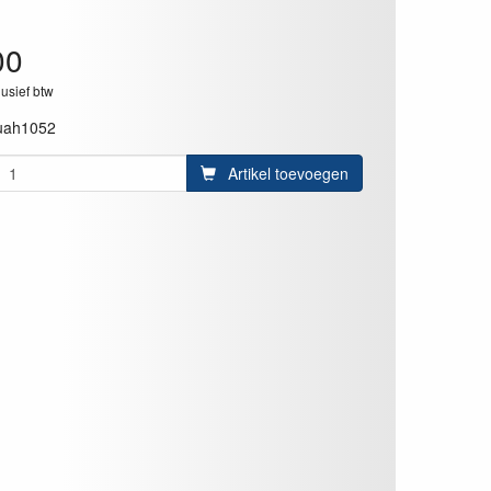
00
lusief btw
uah1052
Artikel toevoegen