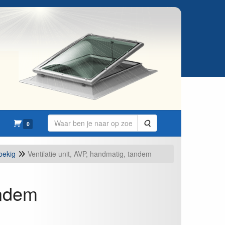
Zoeken
0
oekig
Ventilatie unit, AVP, handmatig, tandem
andem