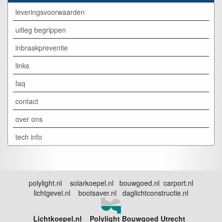
leveringsvoorwaarden
uitleg begrippen
inbraakpreventie
links
faq
contact
over ons
tech info
polylight.nl solarkoepel.nl bouwgoed.nl carport.nl
lichtgevel.nl bootsaver.nl daglichtconstructie.nl
Lichtkoepel.nl Polylight Bouwgoed Utrecht