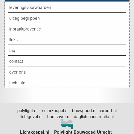
leveringsvoorwaarden
uitleg begrippen
inbraakpreventie
links
faq
contact
over ons
tech info
polylight.nl solarkoepel.nl bouwgoed.nl carport.nl
lichtgevel.nl bootsaver.nl daglichtconstructie.nl
Lichtkoepel.nl Polylight Bouwgoed Utrecht