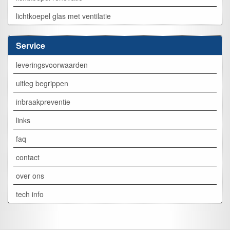
lichtkoepel glas met ventilatie
Service
leveringsvoorwaarden
uitleg begrippen
inbraakpreventie
links
faq
contact
over ons
tech info