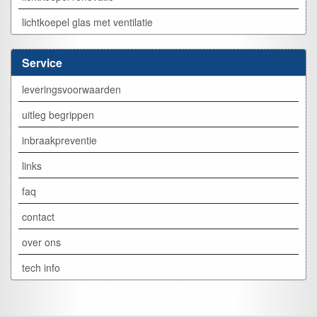
lichtkoepel glas met ventilatie
Service
leveringsvoorwaarden
uitleg begrippen
inbraakpreventie
links
faq
contact
over ons
tech info