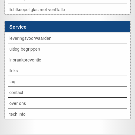
lichtkoepel glas met ventilatie
Service
leveringsvoorwaarden
uitleg begrippen
inbraakpreventie
links
faq
contact
over ons
tech info