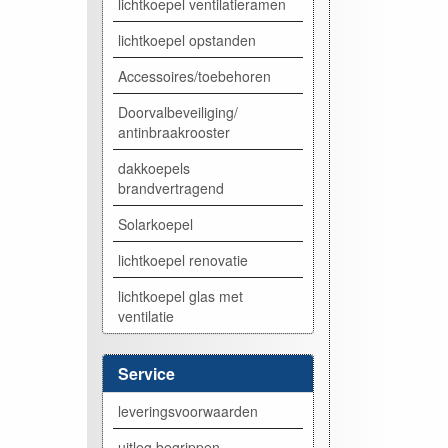
lichtkoepel ventilatieramen
lichtkoepel opstanden
Accessoires/toebehoren
Doorvalbeveiliging/
antinbraakrooster
dakkoepels
brandvertragend
Solarkoepel
lichtkoepel renovatie
lichtkoepel glas met
ventilatie
Service
leveringsvoorwaarden
uitleg begrippen