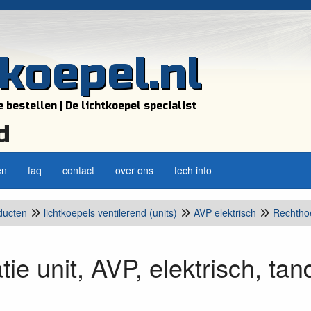
tkoepel.nl
e bestellen | De lichtkoepel specialist
d
en
faq
contact
over ons
tech info
ducten
lichtkoepels ventilerend (units)
AVP elektrisch
Rechtho
atie unit, AVP, elektrisch, ta