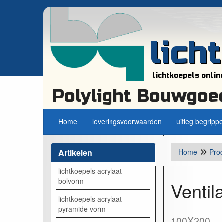
lich
lichtkoepels onlin
Polylight Bouwgoe
Home
leveringsvoorwaarden
uitleg begripp
Artikelen
Home
Pro
lichtkoepels acrylaat
bolvorm
Ventil
lichtkoepels acrylaat
pyramide vorm
100X200