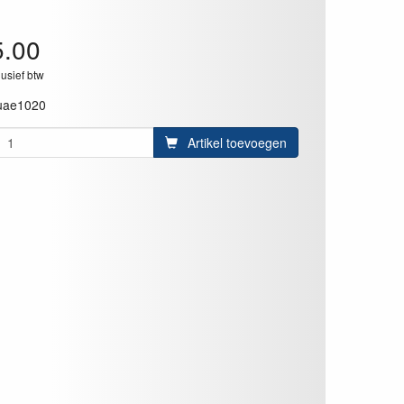
5.00
lusief btw
uae1020
Artikel toevoegen