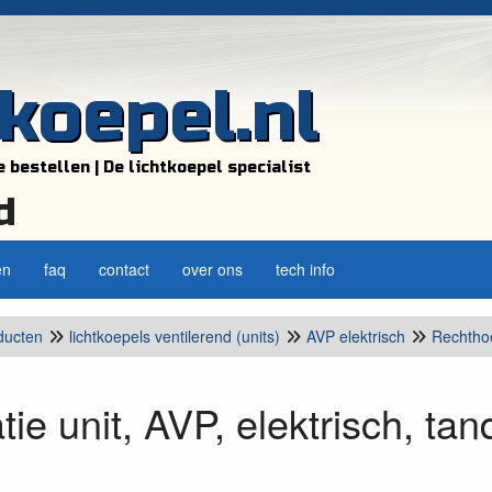
tkoepel.nl
e bestellen | De lichtkoepel specialist
d
en
faq
contact
over ons
tech info
ducten
lichtkoepels ventilerend (units)
AVP elektrisch
Rechtho
atie unit, AVP, elektrisch, ta