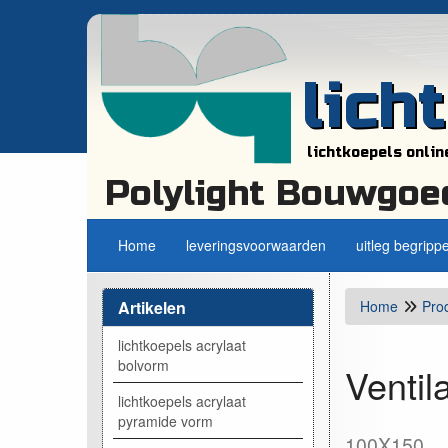
lich
lichtkoepels onlin
Polylight Bouwgoe
Home
leveringsvoorwaarden
uitleg begripp
Artikelen
Home
Pro
lichtkoepels acrylaat
bolvorm
Ventil
lichtkoepels acrylaat
pyramide vorm
100X150