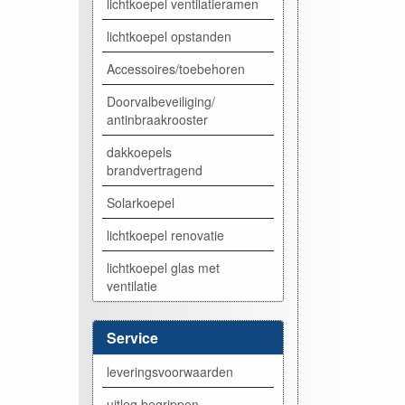
lichtkoepel ventilatieramen
lichtkoepel opstanden
Accessoires/toebehoren
Doorvalbeveiliging/
antinbraakrooster
dakkoepels
brandvertragend
Solarkoepel
lichtkoepel renovatie
lichtkoepel glas met
ventilatie
Service
leveringsvoorwaarden
uitleg begrippen