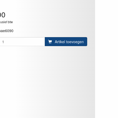
00
lusief btw
uae6090
Artikel toevoegen