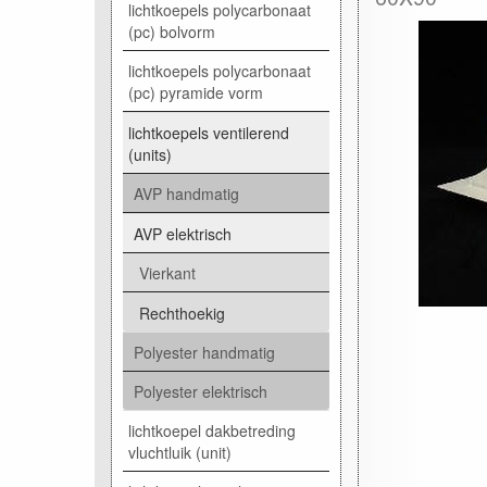
lichtkoepels polycarbonaat
(pc) bolvorm
lichtkoepels polycarbonaat
(pc) pyramide vorm
lichtkoepels ventilerend
(units)
AVP handmatig
AVP elektrisch
Vierkant
Rechthoekig
Polyester handmatig
Polyester elektrisch
lichtkoepel dakbetreding
vluchtluik (unit)