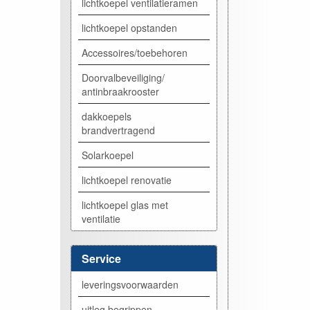
lichtkoepel ventilatieramen
lichtkoepel opstanden
Accessoires/toebehoren
Doorvalbeveiliging/
antinbraakrooster
dakkoepels
brandvertragend
Solarkoepel
lichtkoepel renovatie
lichtkoepel glas met
ventilatie
Service
leveringsvoorwaarden
uitleg begrippen