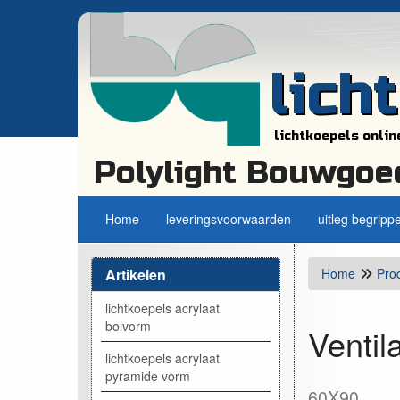
lich
lichtkoepels onlin
Polylight Bouwgoe
Home
leveringsvoorwaarden
uitleg begripp
Artikelen
Home
Pro
lichtkoepels acrylaat
bolvorm
Ventila
lichtkoepels acrylaat
pyramide vorm
60X90