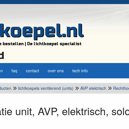
tkoepel.nl
e bestellen | De lichtkoepel specialist
d
en
faq
contact
over ons
tech info
ducten
lichtkoepels ventilerend (units)
AVP elektrisch
Rechtho
tie unit, AVP, elektrisch, sol