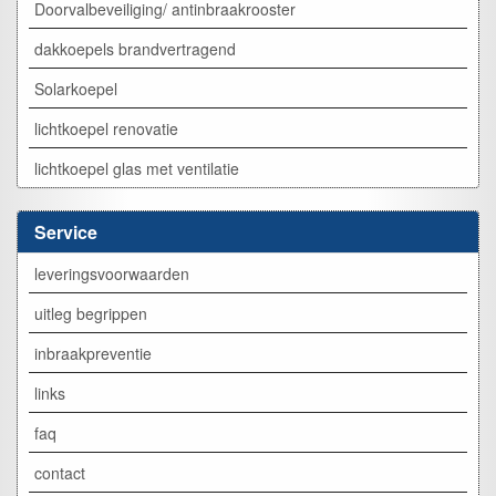
Doorvalbeveiliging/ antinbraakrooster
dakkoepels brandvertragend
Solarkoepel
lichtkoepel renovatie
lichtkoepel glas met ventilatie
Service
leveringsvoorwaarden
uitleg begrippen
inbraakpreventie
links
faq
contact