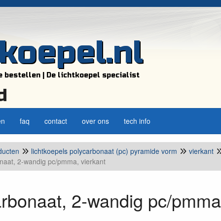
tkoepel.nl
e bestellen | De lichtkoepel specialist
d
en
faq
contact
over ons
tech info
ducten
lichtkoepels polycarbonaat (pc) pyramide vorm
vierkant
naat, 2-wandig pc/pmma, vierkant
rbonaat, 2-wandig pc/pmma,