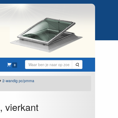
Zoeken
0
2-wandig pc/pmma
 vierkant