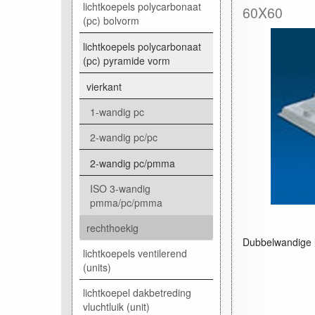
lichtkoepels polycarbonaat
60X60
(pc) bolvorm
lichtkoepels polycarbonaat
(pc) pyramide vorm
vierkant
1-wandig pc
2-wandig pc/pc
2-wandig pc/pmma
ISO 3-wandig
pmma/pc/pmma
rechthoekig
Dubbelwandige li
lichtkoepels ventilerend
(units)
lichtkoepel dakbetreding
vluchtluik (unit)