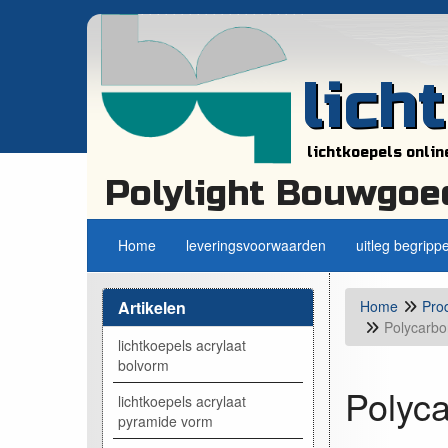
lich
lichtkoepels onlin
Polylight Bouwgoe
Home
leveringsvoorwaarden
uitleg begripp
Artikelen
Home
Pro
Polycarbo
lichtkoepels acrylaat
bolvorm
Polyca
lichtkoepels acrylaat
pyramide vorm