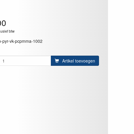
00
lusief btw
p-pyr-vk-pcpmma-1002
Artikel toevoegen