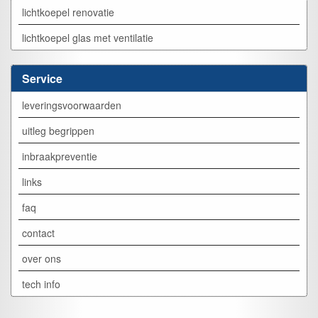
lichtkoepel renovatie
lichtkoepel glas met ventilatie
Service
leveringsvoorwaarden
uitleg begrippen
inbraakpreventie
links
faq
contact
over ons
tech info