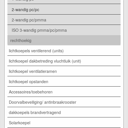
2-wandig pc/pc
2-wandig pc/pmma
ISO 3-wandig pmma/pc/pmma
rechthoekig
lichtkoepels ventilerend (units)
lichtkoepel dakbetreding vluchtluik (unit)
lichtkoepel ventilatieramen
lichtkoepel opstanden
Accessoires/toebehoren
Doorvalbeveiliging/ antinbraakrooster
dakkoepels brandvertragend
Solarkoepel