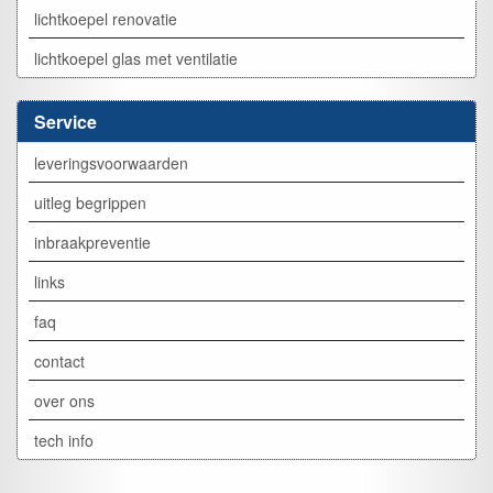
lichtkoepel renovatie
lichtkoepel glas met ventilatie
Service
leveringsvoorwaarden
uitleg begrippen
inbraakpreventie
links
faq
contact
over ons
tech info