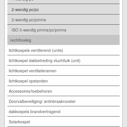
2-wandig pc/pc
2-wandig pc/pmma
ISO 3-wandig pmma/pc/pmma
rechthoekig
lichtkoepels ventilerend (units)
lichtkoepel dakbetreding vluchtluik (unit)
lichtkoepel ventilatieramen
lichtkoepel opstanden
Accessoires/toebehoren
Doorvalbeveiliging/ antinbraakrooster
dakkoepels brandvertragend
Solarkoepel