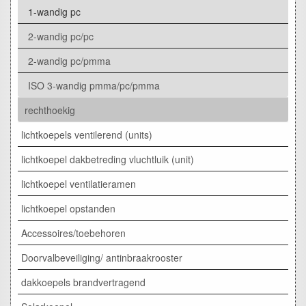
1-wandig pc
2-wandig pc/pc
2-wandig pc/pmma
ISO 3-wandig pmma/pc/pmma
rechthoekig
lichtkoepels ventilerend (units)
lichtkoepel dakbetreding vluchtluik (unit)
lichtkoepel ventilatieramen
lichtkoepel opstanden
Accessoires/toebehoren
Doorvalbeveiliging/ antinbraakrooster
dakkoepels brandvertragend