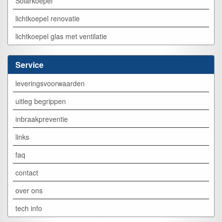
Solarkoepel
lichtkoepel renovatie
lichtkoepel glas met ventilatie
Service
leveringsvoorwaarden
uitleg begrippen
inbraakpreventie
links
faq
contact
over ons
tech info