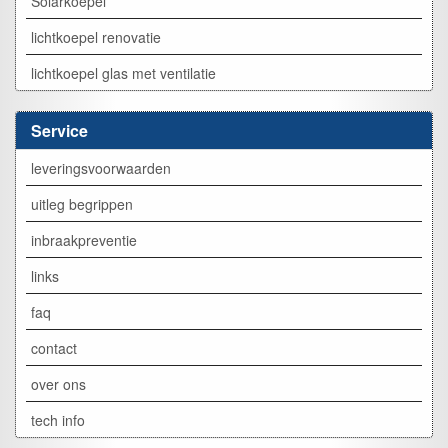
Solarkoepel
lichtkoepel renovatie
lichtkoepel glas met ventilatie
Service
leveringsvoorwaarden
uitleg begrippen
inbraakpreventie
links
faq
contact
over ons
tech info