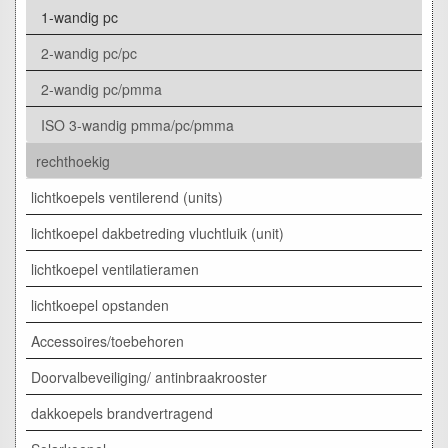
1-wandig pc
2-wandig pc/pc
2-wandig pc/pmma
ISO 3-wandig pmma/pc/pmma
rechthoekig
lichtkoepels ventilerend (units)
lichtkoepel dakbetreding vluchtluik (unit)
lichtkoepel ventilatieramen
lichtkoepel opstanden
Accessoires/toebehoren
Doorvalbeveiliging/ antinbraakrooster
dakkoepels brandvertragend