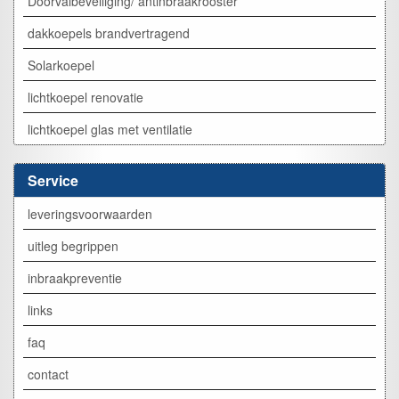
Doorvalbeveiliging/ antinbraakrooster
dakkoepels brandvertragend
Solarkoepel
lichtkoepel renovatie
lichtkoepel glas met ventilatie
Service
leveringsvoorwaarden
uitleg begrippen
inbraakpreventie
links
faq
contact