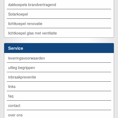
dakkoepels brandvertragend
Solarkoepel
lichtkoepel renovatie
lichtkoepel glas met ventilatie
Service
leveringsvoorwaarden
uitleg begrippen
inbraakpreventie
links
faq
contact
over ons