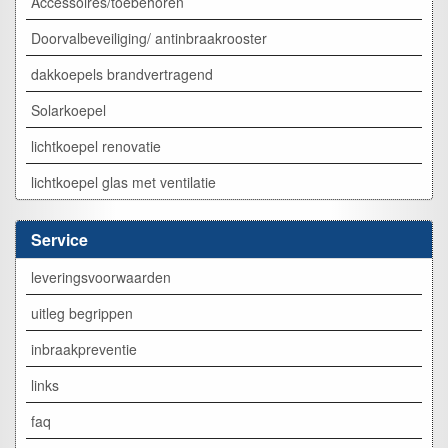
Accessoires/toebehoren
Doorvalbeveiliging/ antinbraakrooster
dakkoepels brandvertragend
Solarkoepel
lichtkoepel renovatie
lichtkoepel glas met ventilatie
Service
leveringsvoorwaarden
uitleg begrippen
inbraakpreventie
links
faq