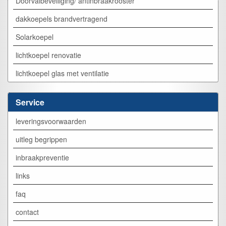
Doorvalbeveiliging/ antinbraakrooster
dakkoepels brandvertragend
Solarkoepel
lichtkoepel renovatie
lichtkoepel glas met ventilatie
Service
leveringsvoorwaarden
uitleg begrippen
inbraakpreventie
links
faq
contact