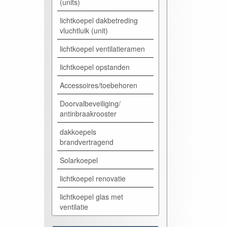
(units)
lichtkoepel dakbetreding
vluchtluik (unit)
lichtkoepel ventilatieramen
lichtkoepel opstanden
Accessoires/toebehoren
Doorvalbeveiliging/
antinbraakrooster
dakkoepels
brandvertragend
Solarkoepel
lichtkoepel renovatie
lichtkoepel glas met
ventilatie