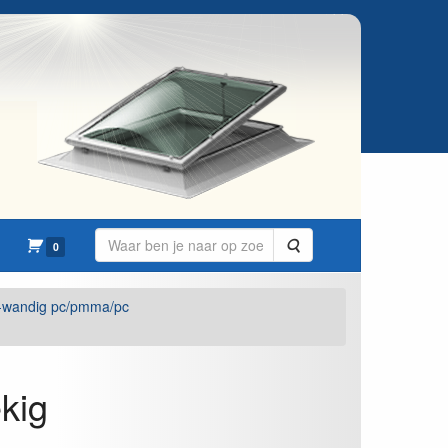
Zoeken
0
-wandig pc/pmma/pc
kig