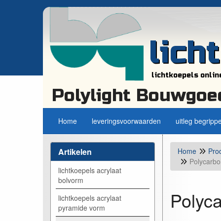
lich
lichtkoepels onlin
Polylight Bouwgoe
Home
leveringsvoorwaarden
uitleg begripp
Artikelen
Home
Pro
Polycarbo
lichtkoepels acrylaat
bolvorm
Polyca
lichtkoepels acrylaat
pyramide vorm