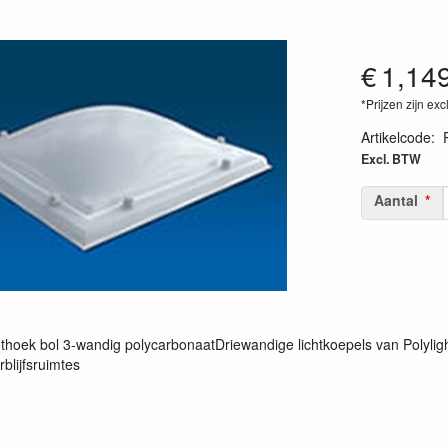
€
1,14
*Prijzen zijn exc
Artikelcode
:
Excl. BTW
Aantal
hthoek bol 3-wandig polycarbonaatDriewandige lichtkoepels van Polylig
rblijfsruimtes