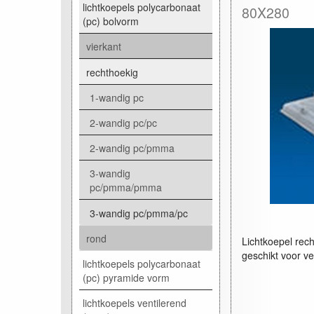
lichtkoepels polycarbonaat
80X280
(pc) bolvorm
vierkant
rechthoekig
1-wandig pc
2-wandig pc/pc
2-wandig pc/pmma
3-wandig
pc/pmma/pmma
3-wandig pc/pmma/pc
rond
Lichtkoepel rec
geschikt voor ve
lichtkoepels polycarbonaat
(pc) pyramide vorm
lichtkoepels ventilerend