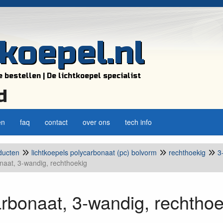
tkoepel.nl
e bestellen | De lichtkoepel specialist
d
en
faq
contact
over ons
tech info
ducten
lichtkoepels polycarbonaat (pc) bolvorm
rechthoekig
3
naat, 3-wandig, rechthoekig
rbonaat, 3-wandig, rechthoe