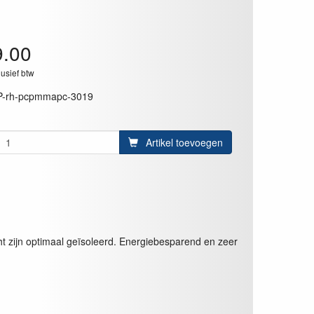
9.00
lusief btw
P-rh-pcpmmapc-3019
Artikel toevoegen
ht zijn optimaal geïsoleerd. Energiebesparend en zeer