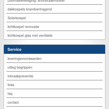
Doorvalbeveiliging/ antinbraakrooster
dakkoepels brandvertragend
Solarkoepel
lichtkoepel renovatie
lichtkoepel glas met ventilatie
Service
leveringsvoorwaarden
uitleg begrippen
inbraakpreventie
links
faq
contact