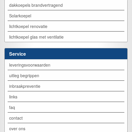
dakkoepels brandvertragend
Solarkoepel
lichtkoepel renovatie
lichtkoepel glas met ventilatie
Service
leveringsvoorwaarden
uitleg begrippen
inbraakpreventie
links
faq
contact
over ons