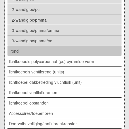
2-wandig pc/pc
2-wandig pc/pmma
3-wandig pc/pmma/pmma
3-wandig pc/pmma/pc
rond
lichtkoepels polycarbonaat (pc) pyramide vorm
lichtkoepels ventilerend (units)
lichtkoepel dakbetreding vluchtluik (unit)
lichtkoepel ventilatieramen
lichtkoepel opstanden
Accessoires/toebehoren
Doorvalbeveiliging/ antinbraakrooster