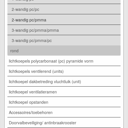
2-wandig pc/pc
2-wandig pc/pmma
3-wandig pc/pmma/pmma
3-wandig pc/pmma/pc
rond
lichtkoepels polycarbonaat (pc) pyramide vorm
lichtkoepels ventilerend (units)
lichtkoepel dakbetreding vluchtluik (unit)
lichtkoepel ventilatieramen
lichtkoepel opstanden
Accessoires/toebehoren
Doorvalbeveiliging/ antinbraakrooster