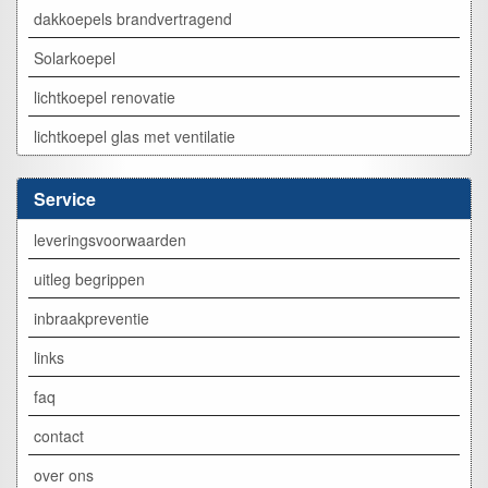
dakkoepels brandvertragend
Solarkoepel
lichtkoepel renovatie
lichtkoepel glas met ventilatie
Service
leveringsvoorwaarden
uitleg begrippen
inbraakpreventie
links
faq
contact
over ons