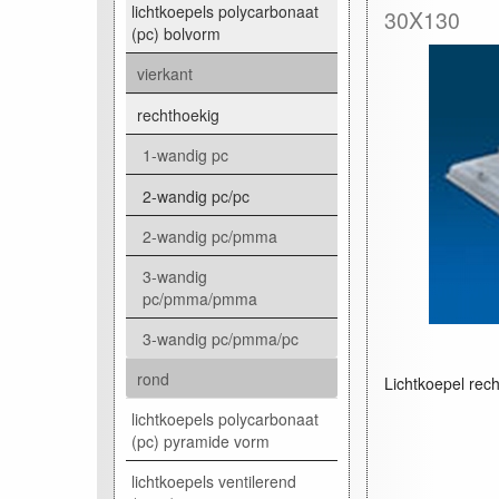
lichtkoepels polycarbonaat
30X130
(pc) bolvorm
vierkant
rechthoekig
1-wandig pc
2-wandig pc/pc
2-wandig pc/pmma
3-wandig
pc/pmma/pmma
3-wandig pc/pmma/pc
rond
Lichtkoepel rech
lichtkoepels polycarbonaat
(pc) pyramide vorm
lichtkoepels ventilerend