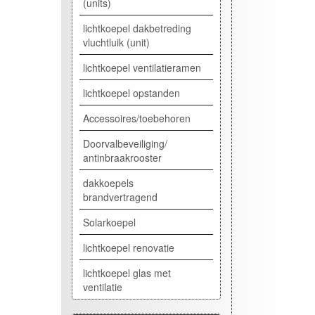
(units)
lichtkoepel dakbetreding
vluchtluik (unit)
lichtkoepel ventilatieramen
lichtkoepel opstanden
Accessoires/toebehoren
Doorvalbeveiliging/
antinbraakrooster
dakkoepels
brandvertragend
Solarkoepel
lichtkoepel renovatie
lichtkoepel glas met
ventilatie