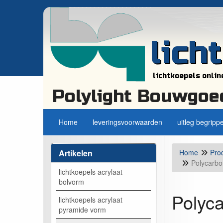
lich
lichtkoepels onlin
Polylight Bouwgoe
Home
leveringsvoorwaarden
uitleg begripp
Artikelen
Home
Pro
Polycarbo
lichtkoepels acrylaat
bolvorm
Polyca
lichtkoepels acrylaat
pyramide vorm