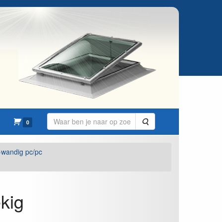
Zoeken
0
-wandig pc/pc
kig