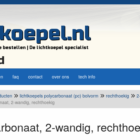
tkoepel.nl
e bestellen | De lichtkoepel specialist
d
en
faq
contact
over ons
tech info
ducten
lichtkoepels polycarbonaat (pc) bolvorm
rechthoekig
2
naat, 2-wandig, rechthoekig
rbonaat, 2-wandig, rechthoe