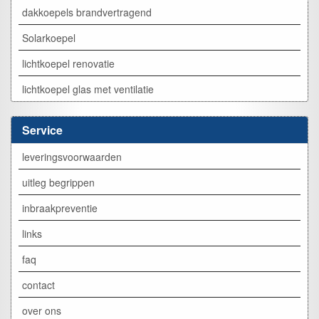
dakkoepels brandvertragend
Solarkoepel
lichtkoepel renovatie
lichtkoepel glas met ventilatie
Service
leveringsvoorwaarden
uitleg begrippen
inbraakpreventie
links
faq
contact
over ons