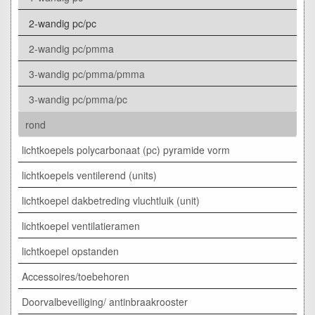
2-wandig pc/pc
2-wandig pc/pmma
3-wandig pc/pmma/pmma
3-wandig pc/pmma/pc
rond
lichtkoepels polycarbonaat (pc) pyramide vorm
lichtkoepels ventilerend (units)
lichtkoepel dakbetreding vluchtluik (unit)
lichtkoepel ventilatieramen
lichtkoepel opstanden
Accessoires/toebehoren
Doorvalbeveiliging/ antinbraakrooster