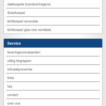
dakkoepels brandvertragend
Solarkoepel
lichtkoepel renovatie
lichtkoepel glas met ventilatie
Service
leveringsvoorwaarden
uitleg begrippen
inbraakpreventie
links
faq
contact
over ons