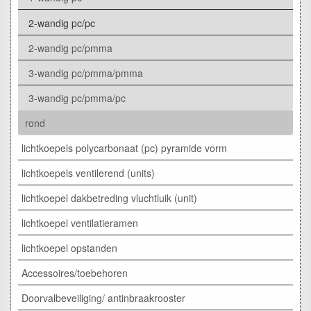
2-wandig pc/pc
2-wandig pc/pmma
3-wandig pc/pmma/pmma
3-wandig pc/pmma/pc
rond
lichtkoepels polycarbonaat (pc) pyramide vorm
lichtkoepels ventilerend (units)
lichtkoepel dakbetreding vluchtluik (unit)
lichtkoepel ventilatieramen
lichtkoepel opstanden
Accessoires/toebehoren
Doorvalbeveiliging/ antinbraakrooster