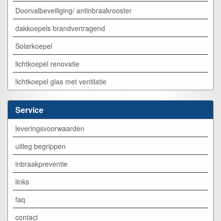
Doorvalbeveiliging/ antinbraakrooster
dakkoepels brandvertragend
Solarkoepel
lichtkoepel renovatie
lichtkoepel glas met ventilatie
Service
leveringsvoorwaarden
uitleg begrippen
inbraakpreventie
links
faq
contact