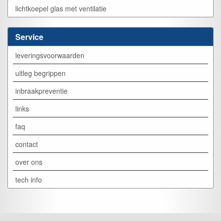
lichtkoepel glas met ventilatie
Service
leveringsvoorwaarden
uitleg begrippen
inbraakpreventie
links
faq
contact
over ons
tech info