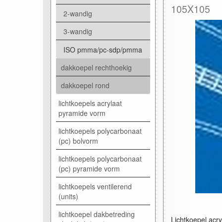
105X105
2-wandig
3-wandig
ISO pmma/pc-sdp/pmma
dakkoepel rechthoekig
dakkoepel rond
lichtkoepels acrylaat
pyramide vorm
lichtkoepels polycarbonaat
(pc) bolvorm
lichtkoepels polycarbonaat
(pc) pyramide vorm
lichtkoepels ventilerend
(units)
lichtkoepel dakbetreding
Lichtkoepel acr