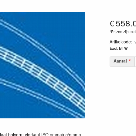
€
558.
*Prijzen zijn exc
Artikelcode
:
Excl. BTW
Aantal
ylaat bolvorm vierkant ISO pmma/pc/pmma