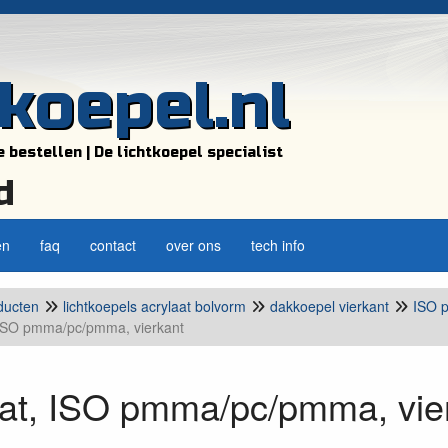
tkoepel.nl
e bestellen | De lichtkoepel specialist
d
en
faq
contact
over ons
tech info
ducten
lichtkoepels acrylaat bolvorm
dakkoepel vierkant
ISO 
 ISO pmma/pc/pmma, vierkant
aat, ISO pmma/pc/pmma, vie