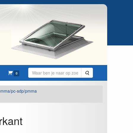
Zoeken
0
pmma/pc-sdp/pmma
rkant