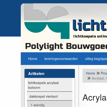
lich
lichtkoepels onlin
Polylight Bouwgoe
Home
leveringsvoorwaarden
uitleg begripp
Artikelen
Home
Pro
Acrylaat,
lichtkoepels acrylaat
bolvorm
Acryl
dakkoepel vierkant
1-wandig