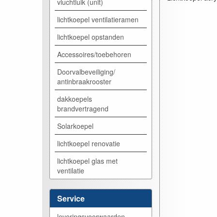
vluchtluik (unit)
lichtkoepel ventilatieramen
lichtkoepel opstanden
Accessoires/toebehoren
Doorvalbeveiliging/
antinbraakrooster
dakkoepels
brandvertragend
Solarkoepel
lichtkoepel renovatie
lichtkoepel glas met
ventilatie
Service
leveringsvoorwaarden