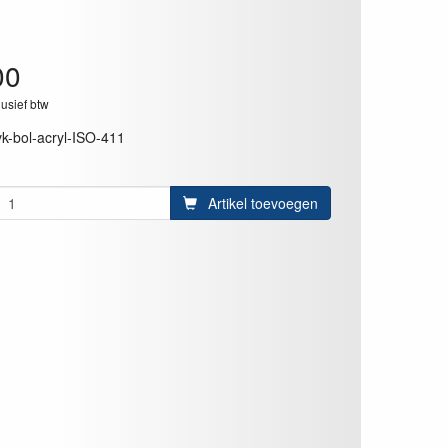
00
lusief btw
vk-bol-acryl-ISO-411
Artikel toevoegen